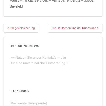
Pabst Financial Services – Am Sparrenberg 2 – 33602
Bielefeld
Beitragsnavigation
Pflegeversicherung
Die Deutschen und der Ruhestand
BREAKING NEWS
++ Nutzen Sie unser Kontaktformular
für eine unverbindliche Erstberatung ++
TOP LINKS
Basisrente (Rüruprente)