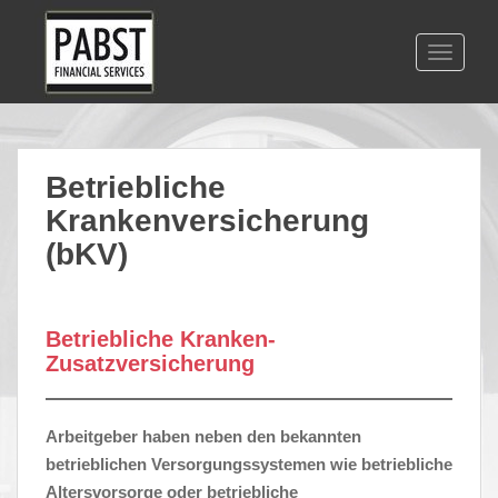
S
k
TOGGLE
i
p
t
o
m
Betriebliche
a
Krankenversicherung
i
n
(bKV)
c
o
n
Betriebliche Kranken-
t
Zusatzversicherung
e
n
t
Arbeitgeber haben neben den bekannten
betrieblichen Versorgungssystemen wie betriebliche
Altersvorsorge oder betriebliche